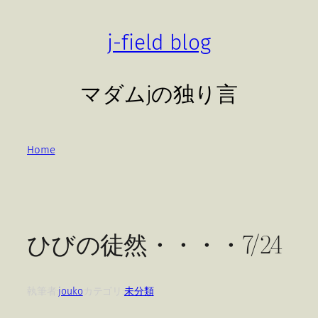
内
容
j-field blog
を
ス
キ
マダムjの独り言
ッ
プ
Home
ひびの徒然・・・・7/24
執筆者:
jouko
カテゴリ:
未分類