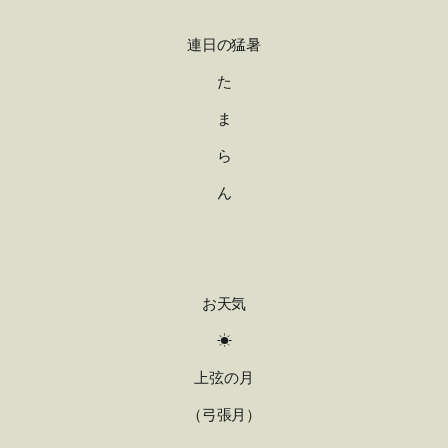
連日の猛暑
た
ま
ら
ん
お天気
☀
上弦の月
（弓張月）