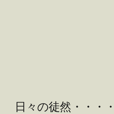
内
容
を
ス
キ
ッ
プ
日々の徒然・・・・3