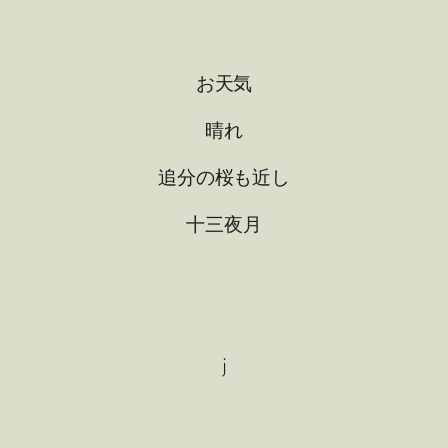
お天気
晴れ
追分の桜も近し
十三夜月
j