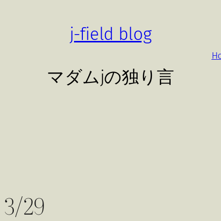
j-field blog
H
マダムjの独り言
/29