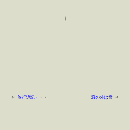
j
←
旅行追記・・・
窓の外は雪
→