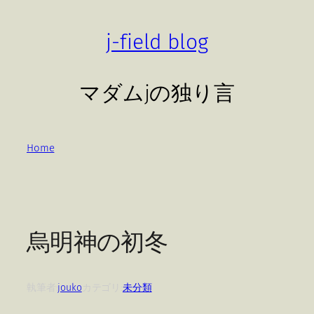
内
容
j-field blog
を
ス
キ
マダムjの独り言
ッ
プ
Home
烏明神の初冬
執筆者:
jouko
カテゴリ:
未分類