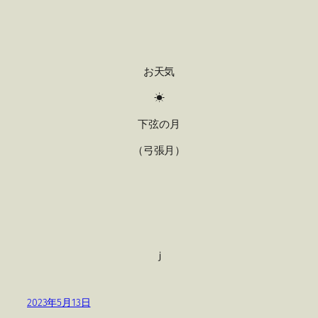
お天気
☀
下弦の月
（弓張月）
ｊ
2023年5月13日