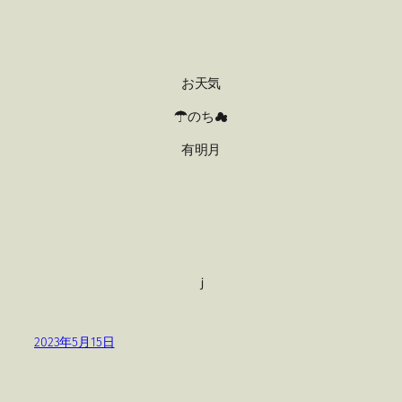
お天気
☂のち☁
有明月
ｊ
2023年5月15日