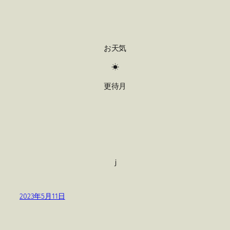
お天気
☀
更待月
ｊ
2023年5月11日