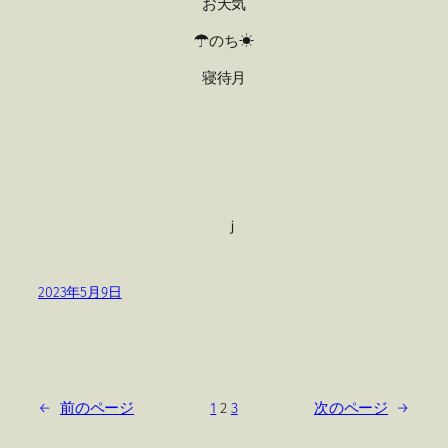
お天気
☂のち☀
寝待月
ｊ
2023年5月9日
←
前のページ
1
2
3
次のページ
→