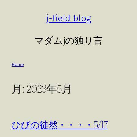
内
容
j-field blog
を
ス
キ
マダムjの独り言
ッ
プ
Home
月:
2023年5月
ひびの徒然・・・・5/17