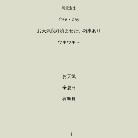
明日は
free・day
お天気良好済ませたい雑事あり
ウキウキ～
お天気
☀夏日
有明月
ｊ